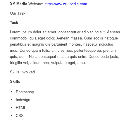
XY Media
Website:
http://www.wikipedia.com
Our Task
Task
Lorem ipsum dolor sit amet, consectetuer adipiscing elit. Aenean
commodo ligula eget dolor. Aenean massa. Cum sociis natoque
penatibus et magnis dis parturient montes, nascetur ridiculus
mus. Donec quam felis, ultricies nec, pellentesque eu, pretium
quis, sem. Nulla consequat massa quis enim. Donec pede justo,
fringilla vel, aliquet nec, vulputate eget, arcu.
Skills Involved
Skills
Photoshop
Indesign
HTML
CSS